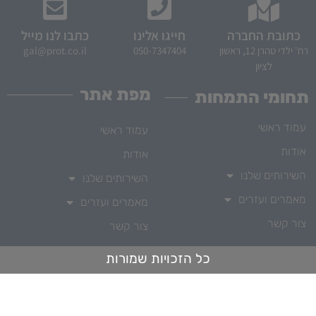
כתובת החברה
חייגו אלינו
כתבו לנו מייל
רח' ילדי טהרן 12, ראשון
050-7347404
gal@prot.co.il
לציון
מפת אתר
תחומי התמחות
עמוד ראשי
עמוד ראשי
אודות
אודות
השירותים שלנו
השירותים שלנו
מאמרים ועזרים
מאמרים ועזרים
צור קשר
צור קשר
כל הזכויות שמורות