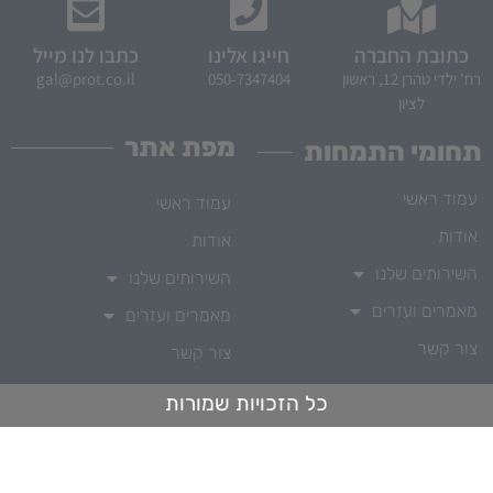
כתובת החברה
חייגו אלינו
כתבו לנו מייל
רח' ילדי טהרן 12, ראשון
050-7347404
gal@prot.co.il
לציון
מפת אתר
תחומי התמחות
עמוד ראשי
עמוד ראשי
אודות
אודות
השירותים שלנו
השירותים שלנו
מאמרים ועזרים
מאמרים ועזרים
צור קשר
צור קשר
כל הזכויות שמורות